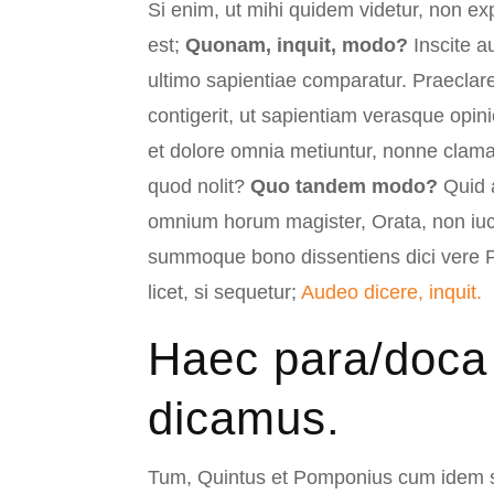
Si enim, ut mihi quidem videtur, non ex
est;
Quonam, inquit, modo?
Inscite a
ultimo sapientiae comparatur. Praeclar
contigerit, ut sapientiam verasque opini
et dolore omnia metiuntur, nonne clam
quod nolit?
Quo tandem modo?
Quid a
omnium horum magister, Orata, non iuc
summoque bono dissentiens dici vere P
licet, si sequetur;
Audeo dicere, inquit.
Haec para/doca i
dicamus.
Tum, Quintus et Pomponius cum idem se