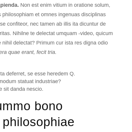
apienda.
Non est enim vitium in oratione solum,
 philosophiam et omnes ingenuas disciplinas
confiteor, nec tamen ab illis ita dicuntur de
uritas. Nihilne te delectat umquam -video, quicum
e nihil delectat? Primum cur ista res digna odio
a quae erant, fecit tria.
ita deferret, se esse heredem Q.
 modum statuat industriae?
ae sit danda nescio.
summo bono
a philosophiae