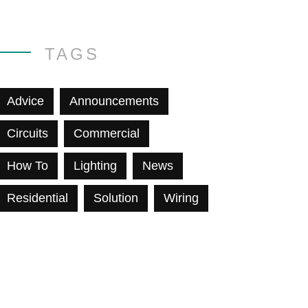
TAGS
Advice
Announcements
Circuits
Commercial
How To
Lighting
News
Residential
Solution
Wiring