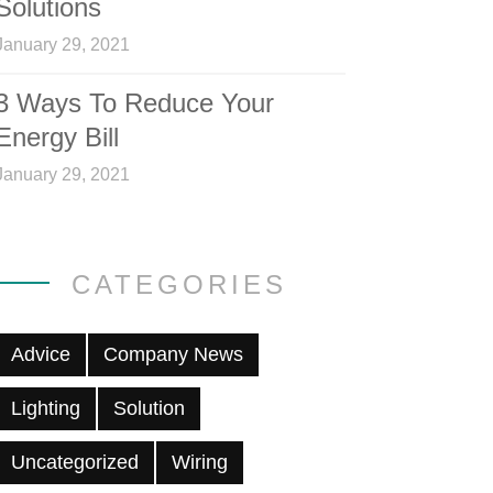
Solutions
January 29, 2021
3 Ways To Reduce Your
Energy Bill
January 29, 2021
CATEGORIES
Advice
Company News
Lighting
Solution
Uncategorized
Wiring