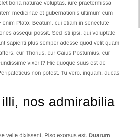
plet bona naturae voluptas, iure praetermissa
utem medicinae et gubernationis ultimum cum
e enim Plato: Beatum, cui etiam in senectute
ones assequi possit. Sed isti ipsi, qui voluptate
ant sapienti plus semper adesse quod velit quam
ffers, cur Thorius, cur Caius Postumius, cur
undissime vixerit? Hic quoque suus est de
eripateticus non potest. Tu vero, inquam, ducas
lli, nos admirabilia
 velle dixissent, Piso exorsus est.
Duarum