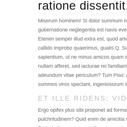
ratione dissentit
Miserum hominem! Si dolor summum malum
gubernatione neglegentia est navis eve
Etenim semper illud extra est, quod ar
callido improbo quaerimus, qualis Q. 
sapientium, ut ne minus amicos quam se 
nullam afferet, sed iacturae rei familiar
adeundum vitae periculum? Tum Piso: Atq
summos viros spectant, ingeniosorum 
ET ILLE RIDENS: VI
Ergo opifex plus sibi proponet ad form
pulchritudinem? Quid enim de amicitia s