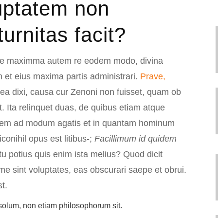
uptatem non
turnitas facit?
 De maximma autem re eodem modo, divina
et eius maxima partis administrari.
Prave,
a dixi, causa cur Zenoni non fuisset, quam ob
. Ita relinquet duas, de quibus etiam atque
quem ad modum agatis et in quantam hominum
conihil opus est litibus-;
Facillimum id quidem
tu potius quis enim ista melius? Quod dicit
e sint voluptates, eas obscurari saepe et obrui.
t.
 solum, non etiam philosophorum sit.