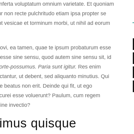
onferta voluptatum omnium varietate. Et quoniam
r non recte pulchritudo etiam ipsa propter se
 vesicae et torminum morbi, ut nihil ad eorum
t novi, ea tamen, quae te ipsum probaturum esse
 esse sine sensu, quod autem sine sensu sit, id
forte-possumus.
Paria sunt igitur.
Res enim
actantur, ut debent, sed aliquanto minutius. Qui
beatus non erit. Deinde qui fit, ut ego
curei esse voluerunt? Paulum, cum regem
ne invectio?
simus quisque