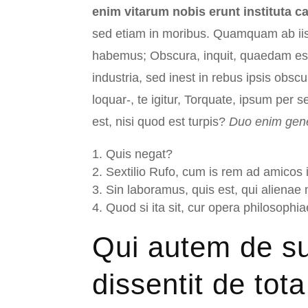
enim vitarum nobis erunt instituta c
sed etiam in moribus. Quamquam ab iis
habemus; Obscura, inquit, quaedam esse 
industria, sed inest in rebus ipsis obsc
loquar-, te igitur, Torquate, ipsum per s
est, nisi quod est turpis?
Duo enim gener
Quis negat?
Sextilio Rufo, cum is rem ad amicos 
Sin laboramus, quis est, qui alienae
Quod si ita sit, cur opera philosophi
Qui autem de 
dissentit de tot