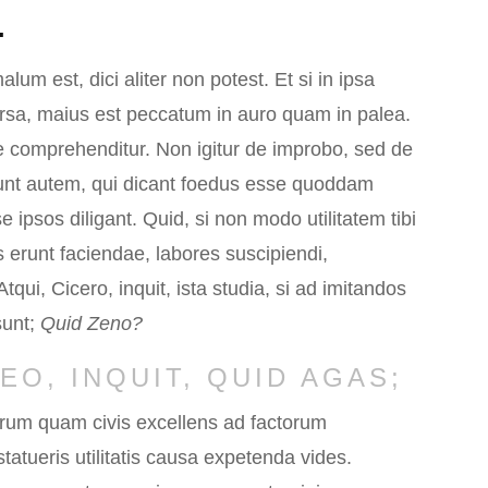
.
 est, dici aliter non potest. Et si in ipsa
rsa, maius est peccatum in auro quam in palea.
te comprehenditur. Non igitur de improbo, sed de
Sunt autem, qui dicant foedus esse quoddam
ipsos diligant. Quid, si non modo utilitatem tibi
is erunt faciendae, labores suscipiendi,
ui, Cicero, inquit, ista studia, si ad imitandos
sunt;
Quid Zeno?
DEO, INQUIT, QUID AGAS;
arum quam civis excellens ad factorum
tatueris utilitatis causa expetenda vides.