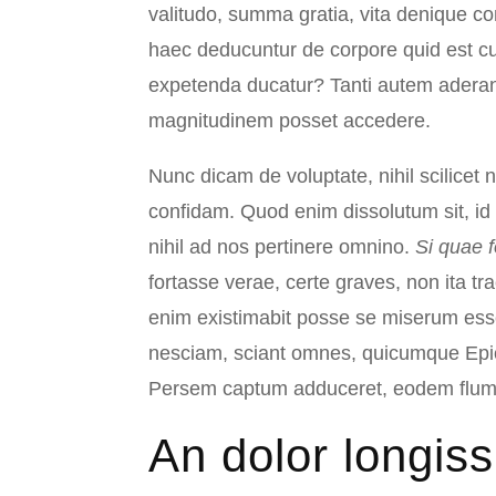
valitudo, summa gratia, vita denique c
haec deducuntur de corpore quid est cu
expetenda ducatur? Tanti autem aderant
magnitudinem posset accedere.
Nunc dicam de voluptate, nihil scilice
confidam. Quod enim dissolutum sit, id
nihil ad nos pertinere omnino.
Si quae 
fortasse verae, certe graves, non ita tr
enim existimabit posse se miserum esse 
nesciam, sciant omnes, quicumque Epi
Persem captum adduceret, eodem flumi
An dolor longis