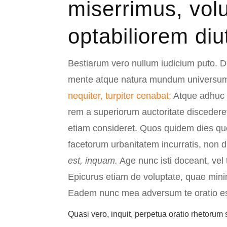
miserrimus, vol
optabiliorem diu
Bestiarum vero nullum iudicium puto.
mente atque natura mundum universum 
nequiter, turpiter cenabat;
Atque adhuc e
rem a superiorum auctoritate discederet
etiam consideret. Quos quidem dies 
facetorum urbanitatem incurratis, non di
est, inquam.
Age nunc isti doceant, vel 
Epicurus etiam de voluptate, quae minim
Eadem nunc mea adversum te oratio es
Quasi vero, inquit, perpetua oratio rhetorum